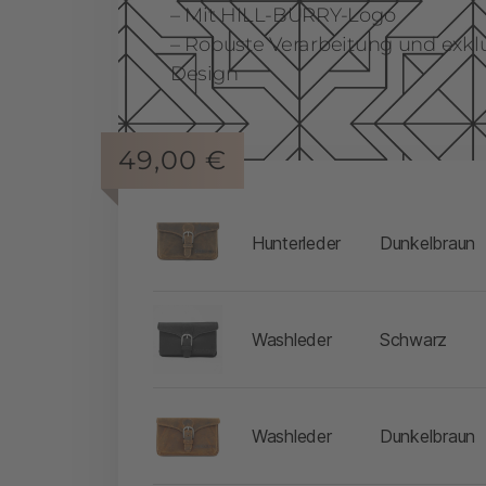
– Mit HILL-BURRY-Logo
– Robuste Verarbeitung und exk
Design
49,00
€
-
Hunterleder
Dunkelbraun
-
Washleder
Schwarz
-
Washleder
Dunkelbraun