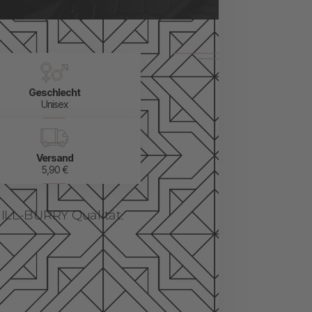
Geschlecht
Unisex
Versand
5,90 €
ILL-BURRY Qualität.