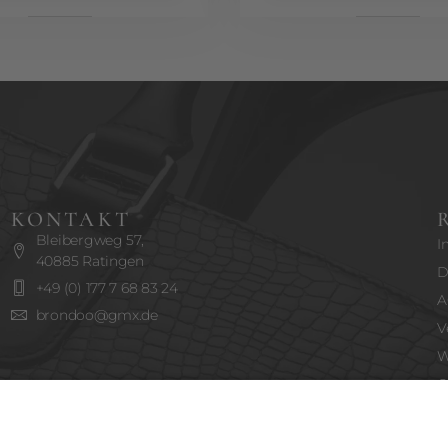
KONTAKT
Bleibergweg 57,
I
40885 Ratingen
D
+49 (0) 177 7 68 83 24
A
brondoo@gmx.de
V
W
C