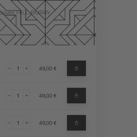
lusives HILL-BURRY
+
49,00
€
+
49,00
€
+
49,00
€