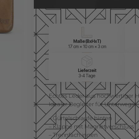
Maße (BxHxT)
17 cm × 10 cm × 3 cm
Lieferzeit
3-4 Tage
Echtes Leder aus hochwertiger H
Idealer Begleiter für Unterwegs!
– Gürtelschlaufe hinten
– Klappe mit Magnetverschluss
– Trennfach innen