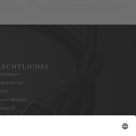
RECHTLICHES
mpressum
atenschutz
GBs
ersandkosten
iderruf
ookie-Einstellungen