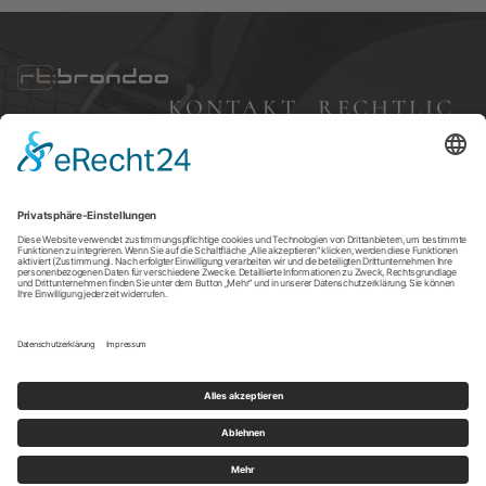
KONTAKT
RECHTLIC
HES
Bleibergweg 57,
40885 Ratingen
Impressum
+49 (0) 177 7 68 83
Datenschutz
24
AGBs
brondoo@gmx.d
e
Versandkosten
Widerruf
Cookie-
Einstellungen
©RT Brondoo | Code & Design by
m.page