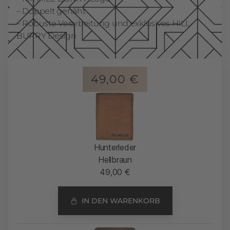
– Doppelt genäht
– Robuste Verarbeitung und exklusives HILL-
BURRY Design
49,00
€
Hunterleder
Hellbraun
49,00
€
IN DEN WARENKORB