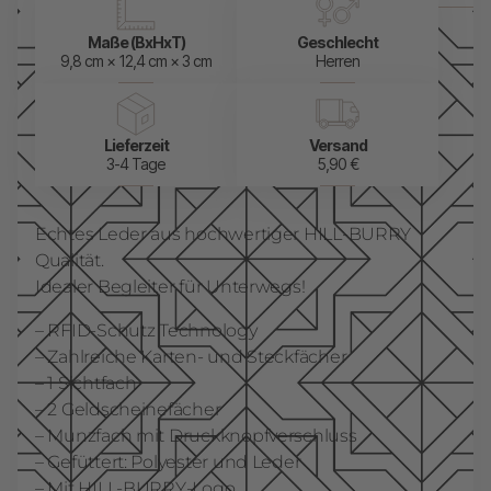
Maße (BxHxT)
Geschlecht
9,8 cm × 12,4 cm × 3 cm
Herren
Lieferzeit
Versand
3-4 Tage
5,90 €
Echtes Leder aus hochwertiger HILL-BURRY
Qualität.
Idealer Begleiter für Unterwegs!
– RFID-Schutz Technology
– Zahlreiche Karten- und Steckfächer
– 1 Sichtfach
– 2 Geldscheinefächer
– Munzfach mit Druckknopfverschluss
– Gefüttert: Polyester und Leder
– Mit HILL-BURRY-Logo