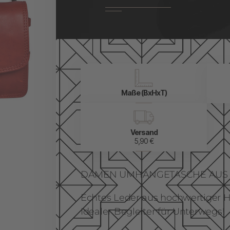
Maße (BxHxT)
Versand
5,90 €
DAMEN UMHÄNGETASCHE AUS
Echtes Leder aus hochwertiger H
Idealer Begleiter für Unterwegs!