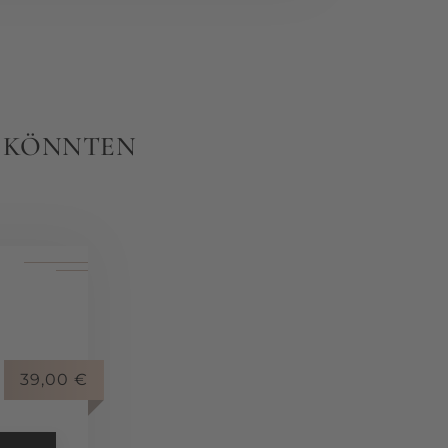
N KÖNNTEN
39,00
€