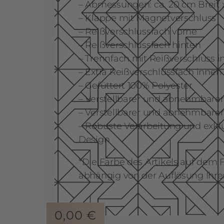
– Abmessungen: ca. 20 cm Breit x
– Klappe mit Magnetverschluss
– Reißverschlussfach vorne
– Reißverschlussfach hinten
– Trennfach mit Reißverschluss 
– Extra Reißverschlussfach innen
– Gefüttert 100% Polyester
– Verstellbarer und abnehmbare
– Verstellbarer und abnehmbare
– Robuste Verarbeitung und exk
Design
*Die Farbe des Artikels auf dem 
abhängig von der Auflösung Ihre
0,00
€