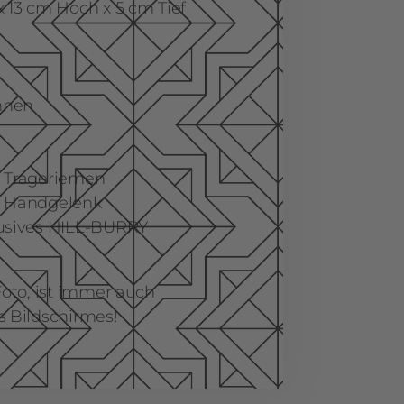
 13 cm Hoch x 5 cm Tief
innen
r Trageriemen
r Handgelenk
lusives HILL-BURRY
Foto, ist immer auch
s Bildschirmes!