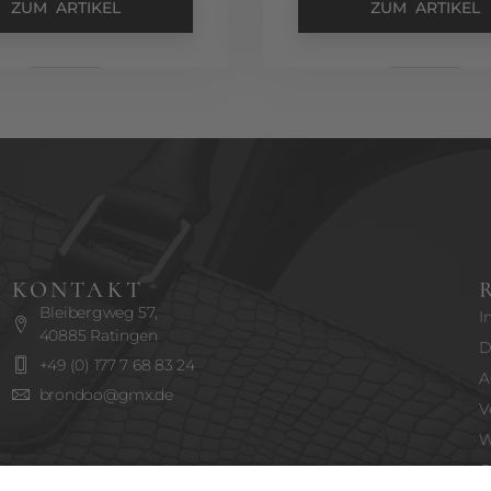
ZUM ARTIKEL
ZUM ARTIKEL
KONTAKT
Bleibergweg 57,
I
40885 Ratingen
D
+49 (0) 177 7 68 83 24
A
brondoo@gmx.de
V
W
C