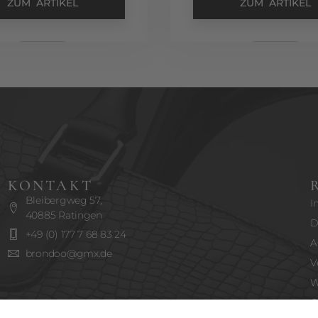
ZUM ARTIKEL
ZUM ARTIKEL
KONTAKT
Bleibergweg 57,
I
40885 Ratingen
D
+49 (0) 177 7 68 83 24
A
brondoo@gmx.de
V
W
C