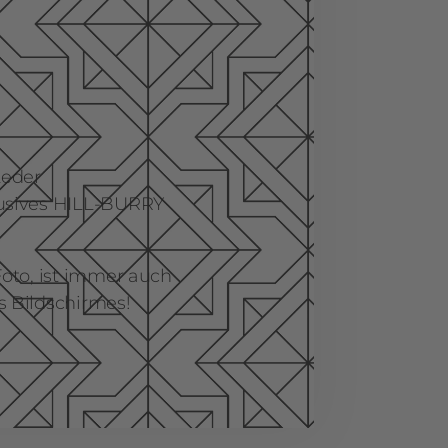
Leder
lusives HILL-BURRY
Foto, ist immer auch
s Bildschirmes!