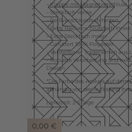
– Klappe mit Magnetverschluss
– Steckfach vorne
– Reißverschlussfach hinten
– Extra Reißverschlussfach innen
– Extra Steckfach innen
– Gefüttert 100% Polyester
– Verstellbarer Trageriemen aus 
– Robuste Verarbeitung und exk
Design
*Die Farbe des Artikels auf dem 
abhängig von der Auflösung Ihre
Lieferzeit: 2-5 Tage
0,00
€