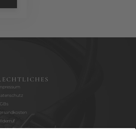
RECHTLICHES
mpressum
atenschutz
GBs
ersandkosten
iderruf
ookie-Einstellungen