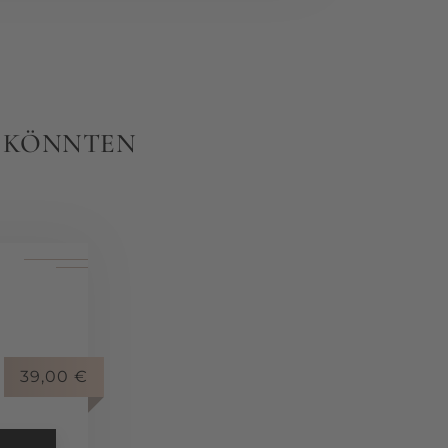
N KÖNNTEN
39,00
€