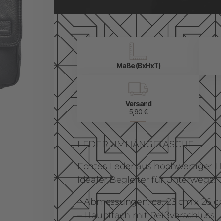
Maße (BxHxT)
Versand
5,90 €
LEDER UMHÄNGETASCHE
Echtes Leder aus hochwertiger H
Idealer Begleiter für Unterwegs!
– Abmessungen: ca. 23 cm x 26 c
– Hauptfach mit Reißverschluss