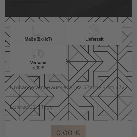
Maße (BxHxT)
Lieferzeit
Versand
5,90 €
Umhängetasche aus Leder, ca. 32 cm x 8 cm x 32
cm
Lieferzeit: 2-5 Tage
0,00
€