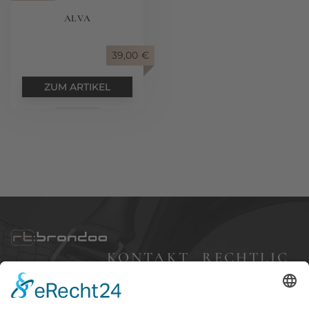
ALVA
39,00
€
ZUM ARTIKEL
KONTAKT
RECHTLIC
HES
Bleibergweg 57,
40885 Ratingen
Impressum
+49 (0) 177 7 68 83
Datenschutz