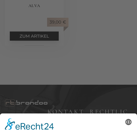
ALVA
39,00
€
ZUM ARTIKEL
KONTAKT
RECHTLIC
HES
Bleibergweg 57,
40885 Ratingen
Impressum
+49 (0) 177 7 68 83
Datenschutz
24