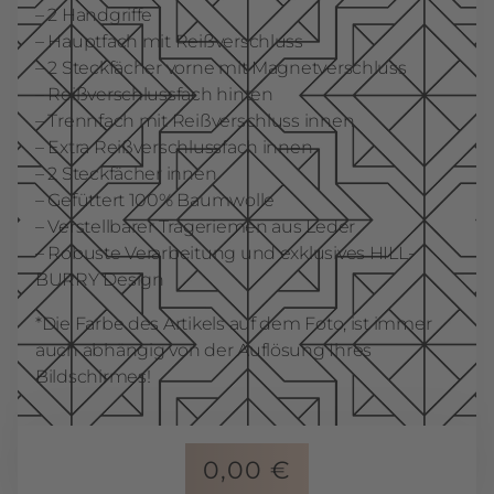
– 2 Handgriffe
– Hauptfach mit Reißverschluss
– 2 Steckfächer vorne mit Magnetverschluss
– Reißverschlussfach hinten
– Trennfach mit Reißverschluss innen
– Extra Reißverschlussfach innen
– 2 Steckfächer innen
– Gefüttert 100% Baumwolle
– Verstellbarer Trageriemen aus Leder
– Robuste Verarbeitung und exklusives HILL-
BURRY Design
*Die Farbe des Artikels auf dem Foto, ist immer
auch abhängig von der Auflösung Ihres
Bildschirmes!
0,00
€