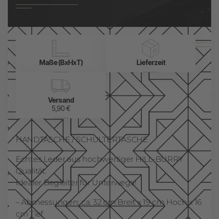
Maße (BxHxT)
Lieferzeit
Versand
5,90 €
HANDTASCHE / SCHULTERTASCHE
Echtes Leder aus hochwertiger HILL-BURRY
Qualität.
Idealer Begleiter für Unterwegs!
– Abmessungen: ca. 32 cm Breit x 19 cm Hoch x 16
cm Tief