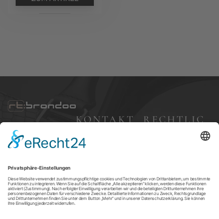
KONTAKT
RECHTLIC
HES
Bleibergweg 57,
40885 Ratingen
Impressum
+49 (0) 177 7 68 83
Datenschutz
24
AGBs
brondoo@gmx.d
e
Versandkosten
Widerruf
Cookie-