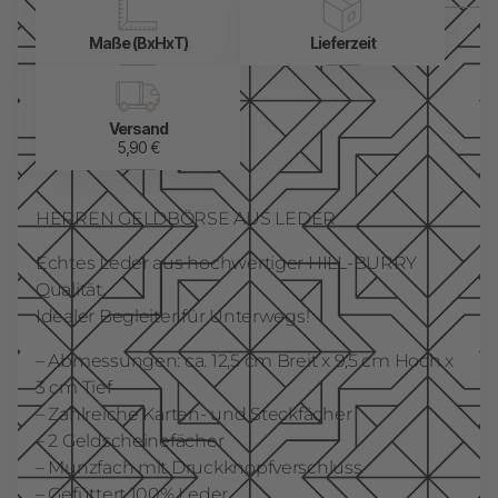
Maße (BxHxT)
Lieferzeit
Versand
5,90 €
HERREN GELDBÖRSE AUS LEDER
Echtes Leder aus hochwertiger HILL-BURRY
Qualität.
Idealer Begleiter für Unterwegs!
– Abmessungen: ca. 12,5 cm Breit x 9,5 cm Hoch x
3 cm Tief
– Zahlreiche Karten- und Steckfächer
– 2 Geldscheinefächer
– Munzfach mit Druckknopfverschluss
– Gefüttert 100% Leder