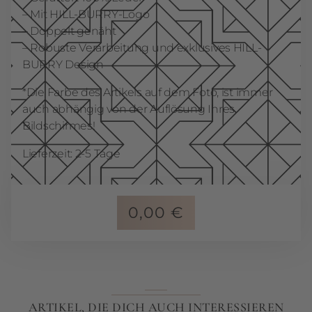
– Mit HILL-BURRY-Logo
– Doppelt genäht
– Robuste Verarbeitung und exklusives HILL-
BURRY Design
*Die Farbe des Artikels auf dem Foto, ist immer
auch abhängig von der Auflösung Ihres
Bildschirmes!
Lieferzeit: 2-5 Tage
0,00
€
ARTIKEL, DIE DICH AUCH INTERESSIEREN