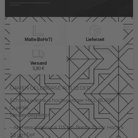
Maße (BxHxT)
Lieferzeit
Versand
5,90 €
DAMEN GELDBÖRSE AUS LEDER
Echtes Leder aus hochwertiger HILL-BURRY
Qualität.
Idealer Begleiter!
– Abmessungen: ca. 11,5 cm Breit x 10 cm Hoch x
3,5 cm Tief