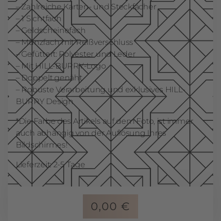
– Zahlreiche Karten- und Steckfächer
– 1 Sichtfach
– Geldscheinefach
– Munzfach mit Reißverschluss
– Gefüttert: Polyester und Leder
– Mit HILL-BURRY-Logo
– Doppelt genäht
– Robuste Verarbeitung und exklusives HILL-
BURRY Design
*Die Farbe des Artikels auf dem Foto, ist immer
auch abhängig von der Auflösung Ihres
Bildschirmes!
Lieferzeit: 2-5 Tage
0,00
€