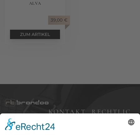
ALVA
39,00
€
ZUM ARTIKEL
KONTAKT
RECHTLIC
HES
Bleibergweg 57,
40885 Ratingen
Impressum
+49 (0) 177 7 68 83
Datenschutz
24