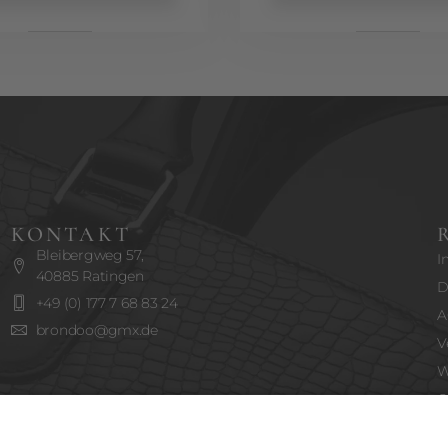
KONTAKT
Bleibergweg 57,
I
40885 Ratingen
D
+49 (0) 177 7 68 83 24
A
brondoo@gmx.de
V
W
C