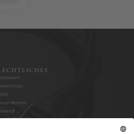
RECHTLICHES
mpressum
atenschutz
GBs
ersandkosten
iderruf
ookie-Einstellungen