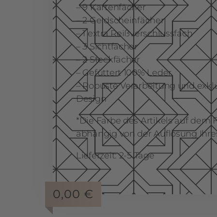
– 9 Kartenfächer
– 2 Geldscheinfächer
– 1 extra Reißverschlussfach
– 3 Sichtfächer
– 2 Steckfächer
– Gefüttert 100% Leder
– Robuste Verarbeitung und exk
Design
*Die Farbe des Artikels auf dem 
abhängig von der Auflösung Ihre
Lieferzeit: 2-5 Tage
0,00
€