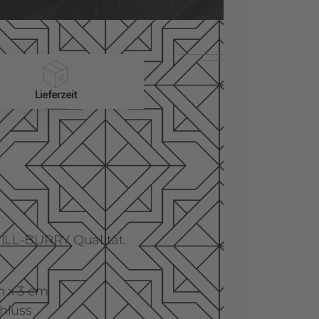
Lieferzeit
ILL-BURRY Qualität.
m x 3 cm
hluss