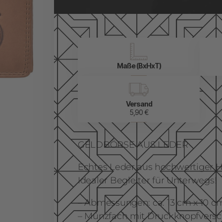
Maße (BxHxT)
Versand
5,90 €
GELDBÖRSE AUS LEDER
Echtes Leder aus hochwertiger H
Idealer Begleiter für Unterwegs!
– Abmessungen: ca. 13 cm x 10 c
– Münzfach mit Druckknopfversc