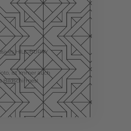
lusives HILL-BURRY
Foto, ist immer auch
s Bildschirmes!