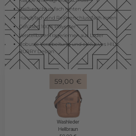
Klappe mit Magnetverschluss
Reißverschlussfach hinten
Handyfach und Reißverschlussfach innen
Gefüttert 100% Polyester
Verstellbarer Trageriemen aus Leder
Robuste Verarbeitung und exklusives HILL-
BURRY Design
59,00
€
Washleder
Hellbraun