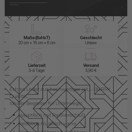
Maße (BxHxT)
Geschlecht
20 cm × 16 cm × 6 cm
Unisex
Lieferzeit
Versand
3-4 Tage
5,90 €
Echtes Leder aus hochwertiger HILL-BURRY
Qualität.
Idealer Begleiter für Unterwegs!
Hauptfach mit Reißverschluß
Reißverschlussfach vorne