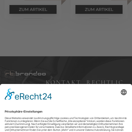
ZUM ARTIKEL
ZUM ARTIKEL
KONTAKT
RECHTLIC
HES
Bleibergweg 57,
40885 Ratingen
Impressum
+49 (0) 177 7 68 83
Datenschutz
24
AGBs
brondoo@gmx.d
e
Versandkosten
Widerruf