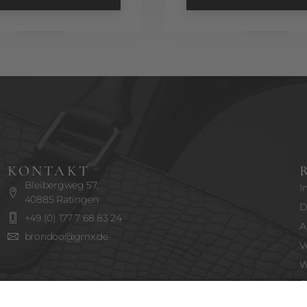
KONTAKT
Bleibergweg 57,
I
40885 Ratingen
D
+49 (0) 177 7 68 83 24
A
brondoo@gmx.de
V
W
C