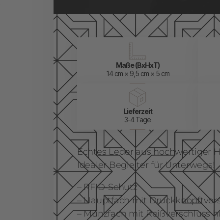
Maße (BxHxT)
14 cm × 9,5 cm × 5 cm
Lieferzeit
3-4 Tage
Echtes Leder aus hochwertiger H
Idealer Begleiter für Unterwegs!
– RFID-Schutz
– Hauptfach mit Druckknopftver
– Münzfach mit Reißverschluss h