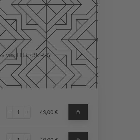
lusives HILL-BURRY
+
49,00
€
+
49,00
€