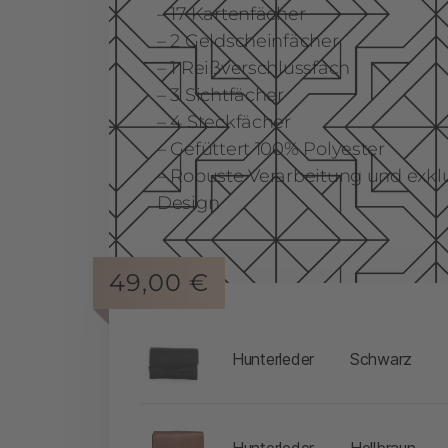
– 17 Kartenfächer
– 2 Geldscheinfächer
– 1 Reißverschlussfach
– 3 Sichtfächer
– 4 Steckfächer
– Gefüttert 100% Polyester
– Robuste Verarbeitung und exk
Design
49,00
€
-
Hunterleder
Schwarz
-
Hunterleder
Hellbraun