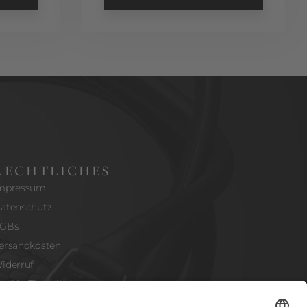
RECHTLICHES
mpressum
atenschutz
GBs
ersandkosten
iderruf
ookie-Einstellungen