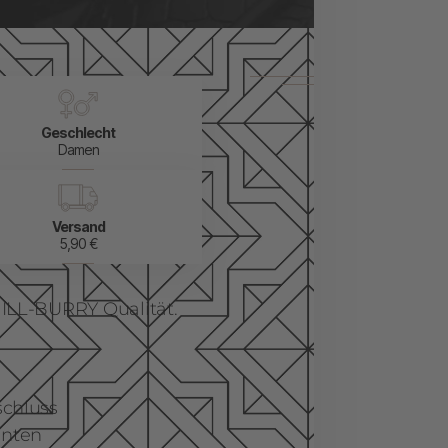
Geschlecht
Damen
Versand
5,90 €
ILL-BURRY Qualität.
schluss
inten