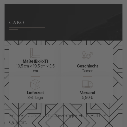
CARO
Maße (BxHxT)
10,5 cm × 19,5 cm × 3,5
Geschlecht
cm
Damen
Lieferzeit
Versand
3-4 Tage
5,90 €
Echtes Leder aus hochwertiger HILL-BURRY
Qualität.