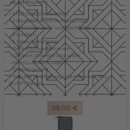
Idealer Begleiter!
– RFID-Schutz Technology
– 2 Hauptfächer mit Reißverschluss
– Zahlreiche Karten- und Steckfächer
– 1 Sichtfach
– 3 Geldscheinefächer
– Reißverschlussfach innen
– Gefüttert: Polyester und Leder
– Mit HILL-BURRY-Logo
– Doppelt genäht
– Robuste Verarbeitung und exklusives HILL-
BURRY Design
59,00
€