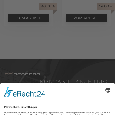
49,00
€
54,00
€
ZUM ARTIKEL
ZUM ARTIKEL
KONTAKT
RECHTLIC
HES
Bleibergweg 57,
40885 Ratingen
Impressum
+49 (0) 177 7 68 83
Datenschutz
24
AGBs
brondoo@gmx.d
e
Versandkosten