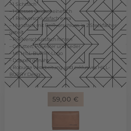
– 1 Sichtfach
– 1 Grosses Geldscheinefach
– 1 Reißverschlussfach extra
– Munzfach mit Reißverschluss, in 2 Steckfächer
geteilt
– Reißverschlussfach hinten
– Gefüttert: Polyester und Leder
– Mit HILL-BURRY-Logo
– Doppelt genäht
– Robuste Verarbeitung und exklusives HILL-
BURRY Design
59,00
€