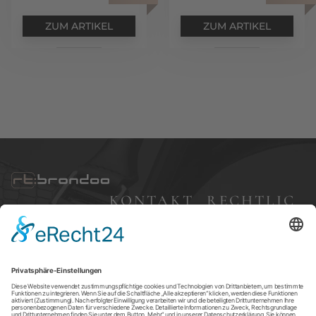
ZUM ARTIKEL
ZUM ARTIKEL
KONTAKT
RECHTLIC
HES
Bleibergweg 57,
40885 Ratingen
Impressum
+49 (0) 177 7 68 83
Datenschutz
24
AGBs
brondoo@gmx.d
e
Versandkosten
Widerruf