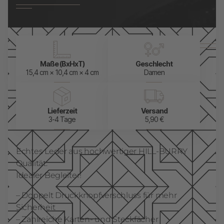
Maße (BxHxT)
Geschlecht
15,4 cm × 10,4 cm × 4 cm
Damen
Lieferzeit
Versand
3-4 Tage
5,90 €
Echtes Leder aus hochwertiger HILL-BURRY
Qualität.
Idealer Begleiter!
– Doppelt Druckknopfverschluss für mehr
Sicherheit
– Zahlreiche Karten- und Steckfächer