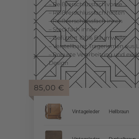
– Reißverschlussfach vorne
– Reißverschlussfach hinten
– Reißverschlussfach innen
– Steckfach innen
– Gefüttert 100% Baumwolle
– Verstellbarer Trageriemen aus 
– Robuste Verarbeitung und exk
Design
85,00
€
-
Vintageleder
Hellbraun
-
Vintageleder
Dunkelbraun