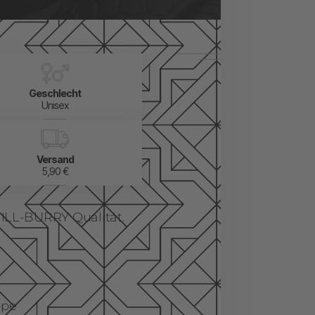
Geschlecht
Unisex
Versand
5,90 €
ILL-BURRY Qualität.
ppe