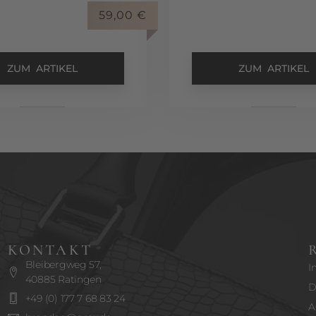
59,00
€
ZUM ARTIKEL
ZUM ARTIKEL
KONTAKT
Bleibergweg 57,
I
40885 Ratingen
D
+49 (0) 177 7 68 83 24
A