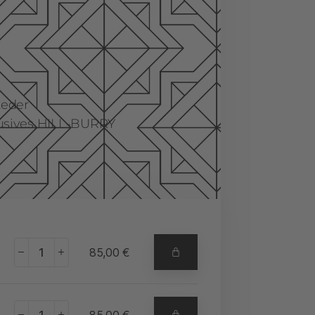
Leder
lusives HILL-BURRY
+
85,00
€
+
85,00
€