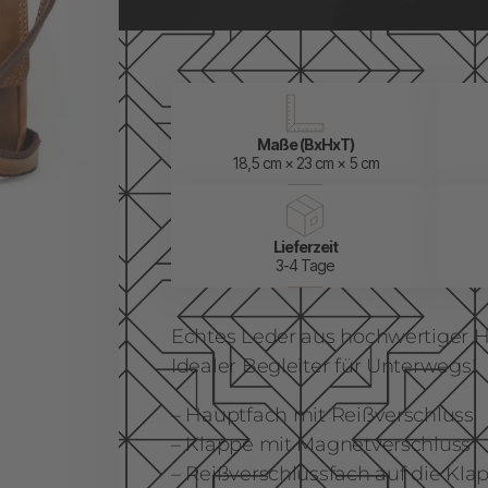
Maße (BxHxT)
18,5 cm × 23 cm × 5 cm
Lieferzeit
3-4 Tage
Echtes Leder aus hochwertiger H
Idealer Begleiter für Unterwegs!
– Hauptfach mit Reißverschluss
– Klappe mit Magnetverschluss
– Reißverschlussfach auf die Kla