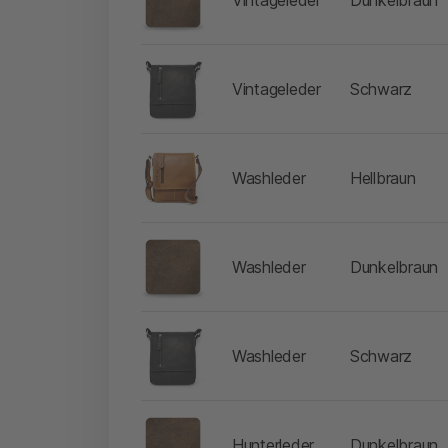
-
Vintageleder
Schwarz
-
Washleder
Hellbraun
-
Washleder
Dunkelbraun
-
Washleder
Schwarz
-
Hunterleder
Dunkelbraun