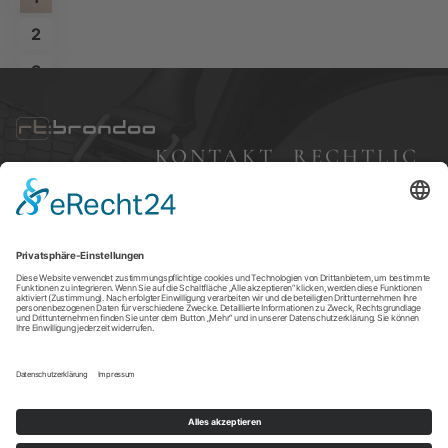
2
3
4
5
KONTAKT
RECHTLIC
HES
Bleibergweg 57,
→
40885 Ratingen
Impressum
+49 (0) 177 7 68 83
Datenschutz
24
AGBs
brondoo@gmx.d
e
Versandkosten
Widerruf
Cookie-
Einstellungen